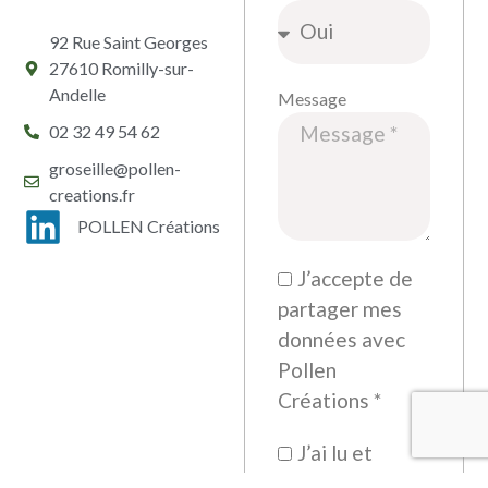
92 Rue Saint Georges
27610 Romilly-sur-
Andelle
Message
02 32 49 54 62
groseille@pollen-
creations.fr
POLLEN Créations
J’accepte de
partager mes
données avec
Pollen
Créations *
J’ai lu et
accepte-les