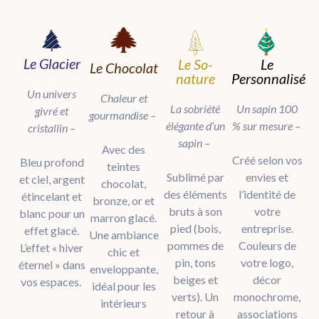
Le Glacier
Le So-
Le
Le Chocolat
nature
Personnalisé
Un univers
Chaleur et
La sobriété
Un sapin 100
givré et
gourmandise
–
élégante d’un
% sur mesure
–
cristallin –
sapin
–
Avec des
Créé selon vos
Bleu profond
teintes
Sublimé par
envies et
et ciel, argent
chocolat,
des éléments
l’identité de
étincelant et
bronze, or et
bruts à son
votre
blanc pour un
marron glacé.
pied (bois,
entreprise.
effet glacé.
Une ambiance
pommes de
Couleurs de
L’effet « hiver
chic et
pin, tons
votre logo,
éternel » dans
enveloppante,
beiges et
décor
vos espaces.
idéal pour les
verts). Un
monochrome,
intérieurs
retour à
associations