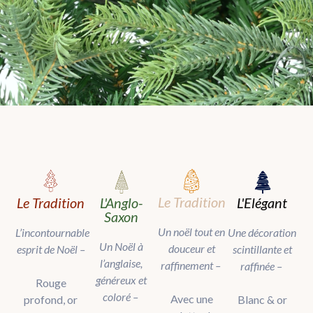
Le Tradition
Le Tradition
L'Elégant
L'Anglo-
Saxon
Un noël tout en
L’incontournable
Une décoration
Un Noël à
d
ouceur et
esprit de Noël –
scintillante et
l’anglaise,
raffinement
–
raffinée
–
généreux et
Rouge
coloré
–
Avec une
profond, or
Blanc & or