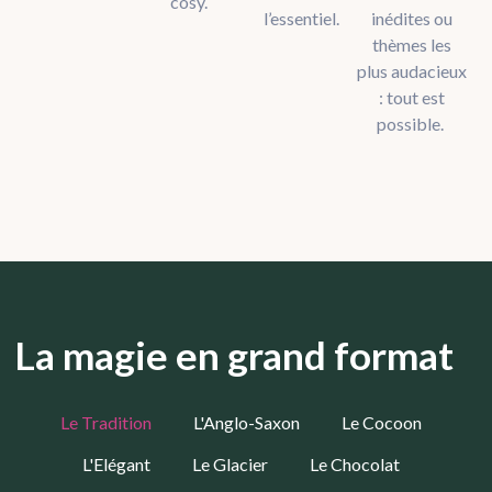
cosy.
l’essentiel.
inédites ou
thèmes les
plus audacieux
: tout est
possible.
La magie en grand format
Le Tradition
L'Anglo-Saxon
Le Cocoon
L'Elégant
Le Glacier
Le Chocolat