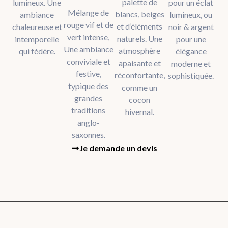
palette de
lumineux. Une
pour un éclat
Mélange de
blancs, beiges
ambiance
lumineux, ou
rouge vif et de
et d’éléments
chaleureuse et
noir & argent
vert intense,
naturels. Une
intemporelle
pour une
Une ambiance
atmosphère
qui fédère.
élégance
conviviale et
apaisante et
moderne et
festive,
réconfortante,
sophistiquée.
typique des
comme un
grandes
cocon
traditions
hivernal.
anglo-
saxonnes.
Je demande un devis